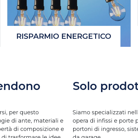
RISPARMIO ENERGETICO
rendono
Solo prodot
rsi, per questo
Siamo specializzati nel
ie di ante, materiali e
opera di infissi e porte
bertà di composizione e
portoni di ingresso, si
di trasformare le idee
da garage.